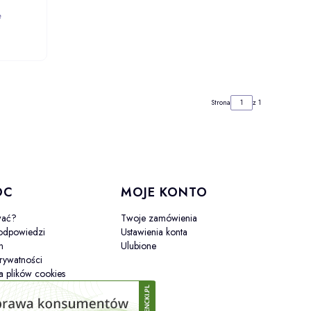
e
ZYKA
Strona
z 1
OC
MOJE KONTO
wać?
Twoje zamówienia
 odpowiedzi
Ustawienia konta
n
Ulubione
prywatności
a plików cookies