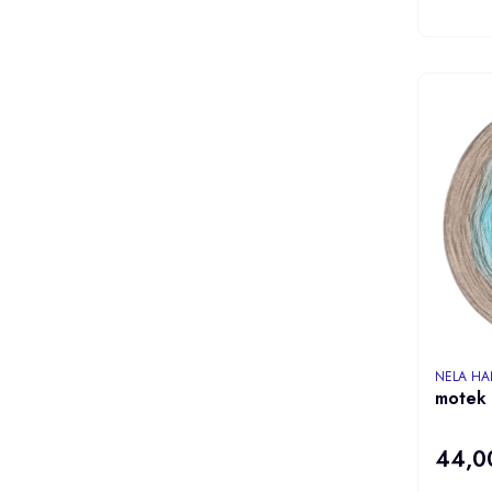
PRODUCE
NELA H
motek
44,00
Cena