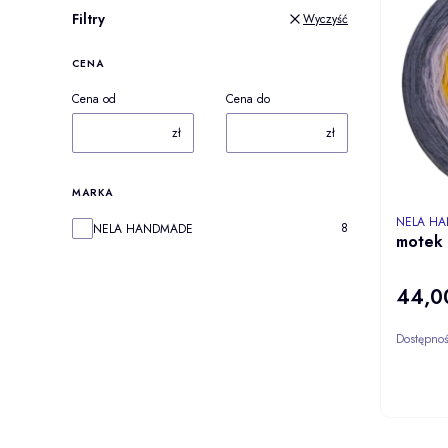
Filtry
Wyczyść
CENA
Cena od
Cena do
zł
zł
MARKA
PRODUCE
NELA H
Marka
8
NELA HANDMADE
motek
44,00
Cena
Dostępno