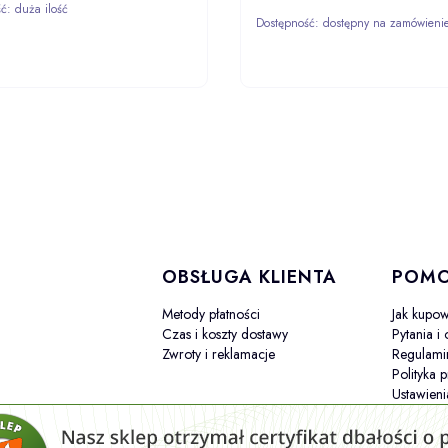
ść:
duża ilość
Dostępność:
dostępny na zamówieni
ZOBACZ
DO KOS
PRODUKT
 stopce
OBSŁUGA KLIENTA
POM
Metody płatności
Jak kupo
Czas i koszty dostawy
Pytania i
Zwroty i reklamacje
Regulami
Polityka 
Ustawieni