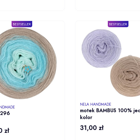
ZOBACZ
ZOBA
PRODUKT
PROD
BESTSELLER
BESTSELLER
PRODUCENT
NELA HANDMADE
NT
ANDMADE
motek BAMBUS 100% je
 296
kolor
31,00 zł
Cena
 zł