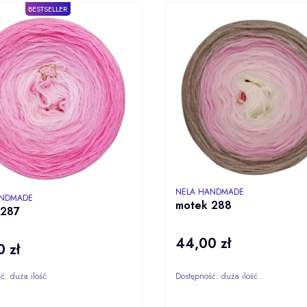
BESTSELLER
PRODUCENT
NELA HANDMADE
NT
ANDMADE
motek 288
 287
44,00 zł
Cena
 zł
ść:
duża ilość
Dostępność:
duża ilość