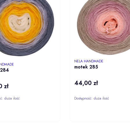
PRODUCENT
NELA HANDMADE
NT
ANDMADE
motek 285
 284
44,00 zł
Cena
 zł
ść:
duża ilość
Dostępność:
duża ilość
ZOBACZ
ZOBA
PRODUKT
PROD