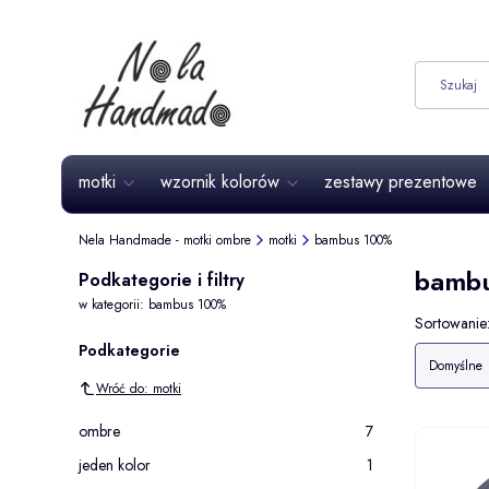
motki
wzornik kolorów
zestawy prezentowe
Nela Handmade - motki ombre
motki
bambus 100%
bamb
Podkategorie i filtry
w kategorii: bambus 100%
Lista 
Sortowanie
Podkategorie
Domyślne
Wróć do: motki
ombre
7
jeden kolor
1