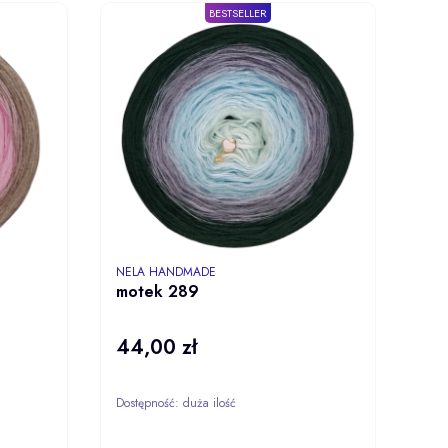
BESTSELLER
PRODUCENT
NELA HANDMADE
motek 289
44,00 zł
Cena
Dostępność:
duża ilość