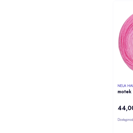
PRODUCE
NELA H
motek
44,00
Cena
Dostępno