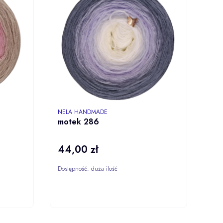
PRODUCENT
NELA HANDMADE
motek 286
44,00 zł
Cena
Dostępność:
duża ilość
CZ
ZOBACZ
UKT
PRODUKT