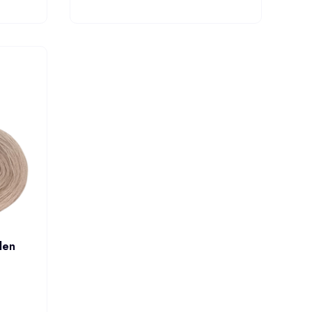
CZ
ZOBACZ
UKT
PRODUKT
den