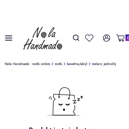
Produ
Otwórz wyszukiwarkę
Szukaj
Menu
Ulubione
Zaloguj się
Koszy
Nela Handmade - motki ombre
motki
bawełna/akryl
melanż jednolity