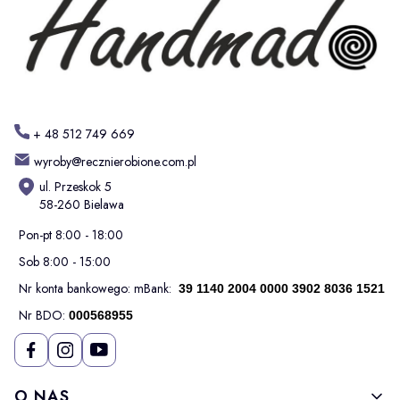
+ 48 512 749 669
wyroby@recznierobione.com.pl
ul. Przeskok 5
58-260 Bielawa
Pon-pt 8:00 - 18:00
Sob 8:00 - 15:00
Nr konta bankowego: mBank:
39 1140 2004 0000 3902 8036 1521
Nr BDO:
000568955
Linki w stopce
O NAS