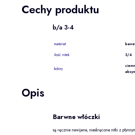
Cechy produktu
b/a 3-4
materiał
baweł
ilość nitek
3/4
ciemn
kolory
absyn
Opis
Barwne włóczki
są ręcznie nawijane, nieskręcone nitki z płynn