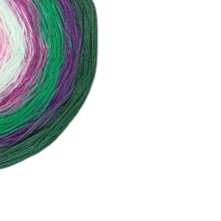
Poszczególne warianty mogą różnić się
*
długość
Wybierz
*
ilość nitek
Wybierz
rodzaj nawinięcia
Opcjonalne
Wybierz
lurex
Opcjonalne
Wybierz
dowijka 300m zewn.
(+10,00 zł)
Opc
dowijka 300m wewn.
(+10,00 zł)
Opc