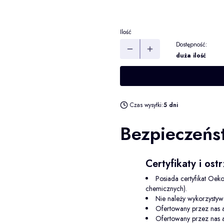
nakręć odwrotnie
Opcjonalne
Ilość
Dostępność:
duża ilość
Czas wysyłki:
5 dni
Bezpieczeńs
Certyfikaty i os
Posiada certyfikat Oeko
chemicznych).
Nie należy wykorzysty
Ofertowany przez nas a
Ofertowany przez nas a