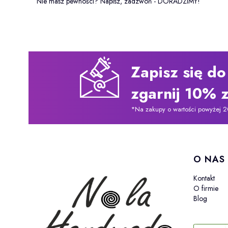
Nie masz pewności? Napisz, zadzwoń - DORADZIMY!
Zapisz się do
zgarnij 10% z
*Na zakupy o wartości powyżej 2
Linki w
O NAS
Kontakt
O firmie
Blog