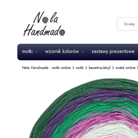
motki
wzornik kolorów
zestawy prezentowe
Nela Handmade - motki ombre
motki
bawełna/akryl
motek ombre 1