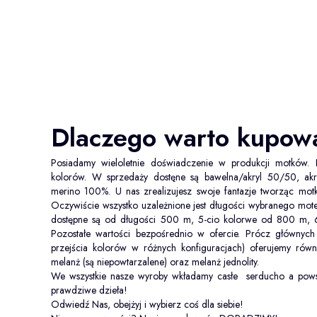
Dlaczego warto kupo
Posiadamy wieloletnie doświadczenie w produkcji motków.
kolorów. W sprzedaży dostęne są bawelna/akryl 50/50, a
merino 100%. U nas zrealizujesz swoje fantazje tworząc mot
Oczywiście wszystko uzależnione jest długości wybranego mot
dostępne są od długości 500 m, 5-cio kolorwe od 800 m,
Pozostałe wartości bezpośrednio w ofercie. Prócz główny
przejścia kolorów w różnych konfiguracjach) oferujemy równ
melanż (są niepowtarzalene) oraz melanż jednolity.
We wszystkie nasze wyroby wkładamy casłe serducho a pows
prawdziwe dzieła!
Odwiedź Nas, obejżyj i wybierz coś dla siebie!