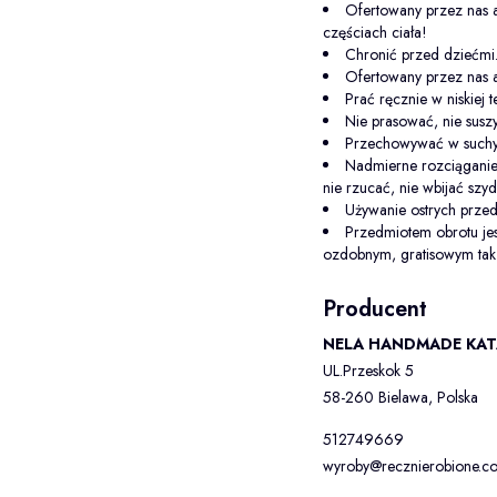
Ofertowany przez nas a
częściach ciała!
Chronić przed dziećmi
Ofertowany przez nas 
Prać ręcznie w niskiej 
Nie prasować, nie sus
Przechowywać w suchy
Nadmierne rozciąganie
nie rzucać, nie wbijać szy
Używanie ostrych prz
Przedmiotem obrotu je
ozdobnym, gratisowym tak 
Producent
NELA HANDMADE KAT
UL.Przeskok 5
58-260 Bielawa, Polska
512749669
wyroby@recznierobione.co