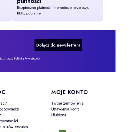
płatnośći
Bezpieczne płatności internetowe, przelewy,
BLIK, pobranie
Dołącz do newslettera
 z naszą Polityką Prywatności.
OC
MOJE KONTO
wać?
Twoje zamówienia
 odpowiedzi
Ustawienia konta
n
Ulubione
prywatności
a plików cookies