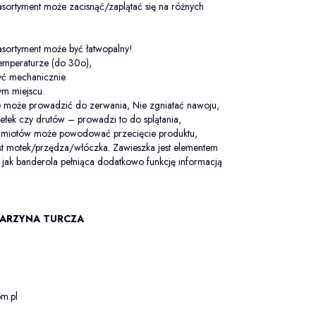
sortyment może zacisnąć/zaplątać się na różnych
.
asortyment może być łatwopalny!
temperaturze (do 30o),
zyć mechanicznie
m miejscu.
 może prowadzić do zerwania, Nie zgniatać nawoju,
dełek czy drutów – prowadzi to do splątania,
edmiotów może powodować przecięcie produktu,
st motek/przędza/włóczka. Zawieszka jest elementem
jak banderola pełniąca dodatkowo funkcję informacją
ARZYNA TURCZA
m.pl