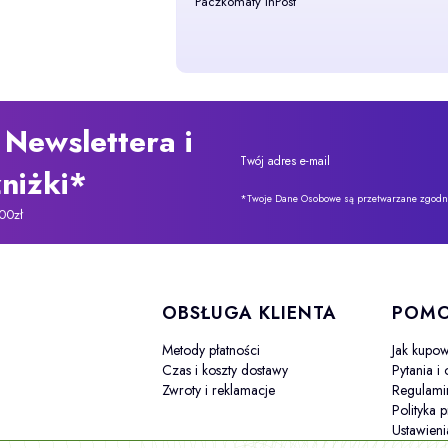
Paczkomaty InPost
 Newslettera i
Twój adres e-mail
niżki*
*Twoje Dane Osobowe są przetwarzane zgodnie
00zł
 stopce
OBSŁUGA KLIENTA
POM
Metody płatności
Jak kupo
Czas i koszty dostawy
Pytania i
Zwroty i reklamacje
Regulami
Polityka 
Ustawieni