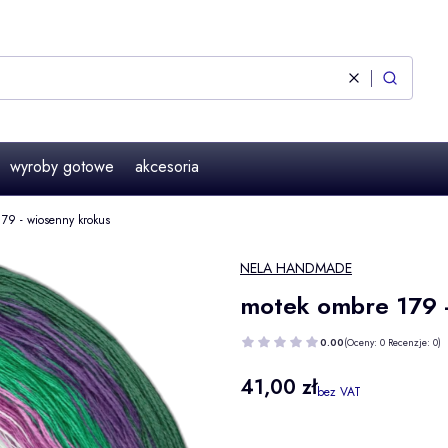
Wyczyść
Szukaj
wyroby gotowe
akcesoria
79 - wiosenny krokus
NELA HANDMADE
motek ombre 179 -
0.00
(Oceny: 0 Recenzje: 0)
Cena
41,00 zł
bez VAT
Wybierz wariant produktu: