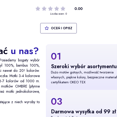
0.00
Liczba ocen: 0
OCEŃ I OPISZ
wać
u nas?
01
 Posiadamy bogaty wybór
kryl 100%, bambus 100%,
Szeroki wybór asortymentu
ki nawet do 20! kolorów.
Dużo motów gotoych, możliwość tworzenia
eczka. Motki 3-4 kolorowe
własnych, piękne kolory, bezpieczne materiał
 6-7 kolorów od 1000 m.
certyfikatem OKEO TEX
ch motków OMBRE (płynne
ież motki jednokolorowe,
03
tające z niech wyroby to
Darmowa wysyłka od 99 zł