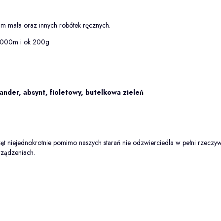
 m mała oraz innych robótek ręcznych.
1000m i ok 200g
ander, absynt, fioletowy, butelkowa zieleń
ęt niejednokrotnie pomimo naszych starań nie odzwierciedla w pełni rzeczyw
rządzeniach.