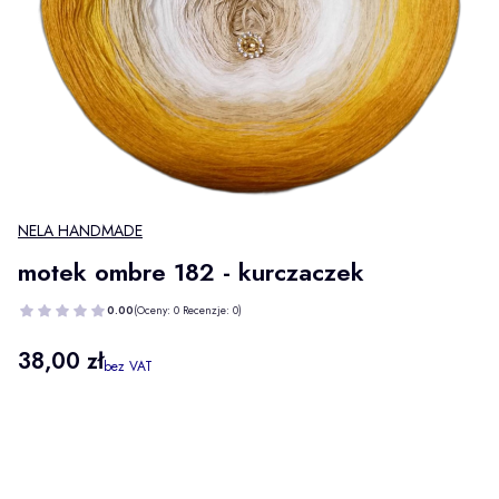
NELA HANDMADE
motek ombre 182 - kurczaczek
0.00
(Oceny: 0 Recenzje: 0)
Cena
38,00 zł
bez VAT
Wybierz wariant produktu:
Poszczególne warianty mogą różnić się ceną