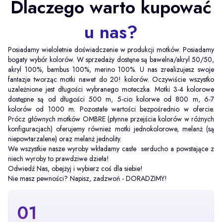
Dlaczego warto kupować
u nas?
Posiadamy wieloletnie doświadczenie w produkcji motków. Posiadamy
bogaty wybór kolorów. W sprzedaży dostęne są bawelna/akryl 50/50,
akryl 100%, bambus 100%, merino 100%. U nas zrealizujesz swoje
fantazje tworząc motki nawet do 20! kolorów. Oczywiście wszystko
uzależnione jest długości wybranego moteczka. Motki 3-4 kolorowe
dostępne są od długości 500 m, 5-cio kolorwe od 800 m, 6-7
kolorów od 1000 m. Pozostałe wartości bezpośrednio w ofercie.
Prócz głównych motków OMBRE (płynne przejścia kolorów w różnych
konfiguracjach) oferujemy również motki jednokolorowe, melanż (są
niepowtarzalene) oraz melanż jednolity.
We wszystkie nasze wyroby wkładamy casłe serducho a powstające z
niech wyroby to prawdziwe dzieła!
Odwiedź Nas, obejżyj i wybierz coś dla siebie!
Nie masz pewności? Napisz, zadzwoń - DORADZIMY!
01