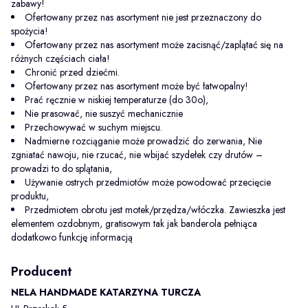
zabawy!
Ofertowany przez nas asortyment nie jest przeznaczony do
spożycia!
Ofertowany przez nas asortyment może zacisnąć/zaplątać się na
różnych częściach ciała!
Chronić przed dziećmi.
Ofertowany przez nas asortyment może być łatwopalny!
Prać ręcznie w niskiej temperaturze (do 30o),
Nie prasować, nie suszyć mechanicznie
Przechowywać w suchym miejscu.
Nadmierne rozciąganie może prowadzić do zerwania, Nie
zgniatać nawoju, nie rzucać, nie wbijać szydełek czy drutów –
prowadzi to do splątania,
Używanie ostrych przedmiotów może powodować przecięcie
produktu,
Przedmiotem obrotu jest motek/przędza/włóczka. Zawieszka jest
elementem ozdobnym, gratisowym tak jak banderola pełniąca
dodatkowo funkcję informacją
Producent
NELA HANDMADE KATARZYNA TURCZA