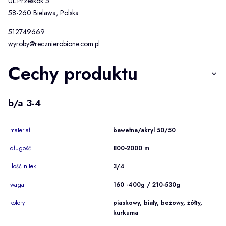
UL.Przeskok 5
58-260 Bielawa, Polska
512749669
wyroby@recznierobione.com.pl
Cechy produktu
b/a 3-4
materiał
bawełna/akryl 50/50
długość
800-2000 m
ilość nitek
3/4
waga
160 -400g / 210-530g
kolory
piaskowy, biały, beżowy, żółty,
kurkuma