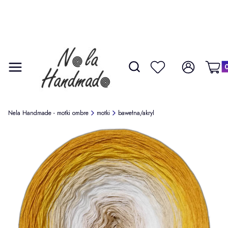
Produ
Otwórz wyszukiwarkę
Szukaj
Menu
Ulubione
Zaloguj się
Koszy
Nela Handmade - motki ombre
motki
bawełna/akryl