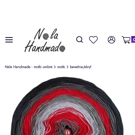
Produ
Otwórz wyszukiwarkę
Szukaj
Menu
Ulubione
Zaloguj się
Koszy
Nela Handmade - motki ombre
motki
bawełna/akryl