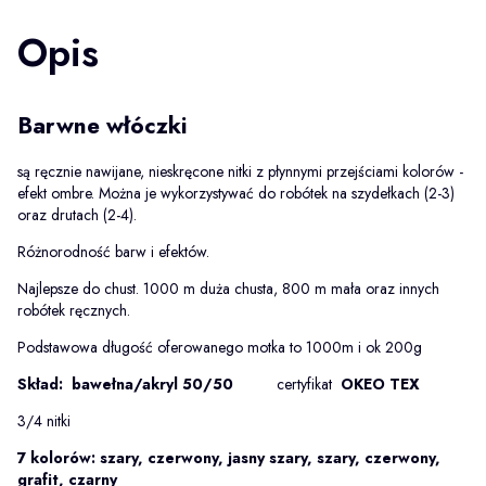
Opis
Barwne włóczki
są ręcznie nawijane, nieskręcone nitki z płynnymi przejściami kolorów -
efekt ombre. Można je wykorzystywać do robótek na szydełkach (2-3)
oraz drutach (2-4).
Różnorodność barw i efektów.
Najlepsze do chust. 1000 m duża chusta, 800 m mała oraz innych
robótek ręcznych.
Podstawowa długość oferowanego motka to 1000m i ok 200g
Skład: bawełna/akryl 50/50
certyfikat
OKEO TEX
3/4 nitki
7 kolorów: szary, czerwony, jasny szary, szary, czerwony,
grafit, czarny