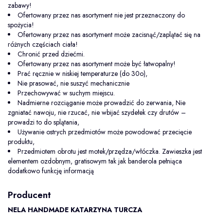
zabawy!
Ofertowany przez nas asortyment nie jest przeznaczony do
spożycia!
Ofertowany przez nas asortyment może zacisnąć/zaplątać się na
różnych częściach ciała!
Chronić przed dziećmi.
Ofertowany przez nas asortyment może być łatwopalny!
Prać ręcznie w niskiej temperaturze (do 30o),
Nie prasować, nie suszyć mechanicznie
Przechowywać w suchym miejscu.
Nadmierne rozciąganie może prowadzić do zerwania, Nie
zgniatać nawoju, nie rzucać, nie wbijać szydełek czy drutów –
prowadzi to do splątania,
Używanie ostrych przedmiotów może powodować przecięcie
produktu,
Przedmiotem obrotu jest motek/przędza/włóczka. Zawieszka jest
elementem ozdobnym, gratisowym tak jak banderola pełniąca
dodatkowo funkcję informacją
Producent
NELA HANDMADE KATARZYNA TURCZA