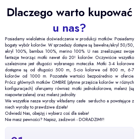
Dlaczego warto kupować
u nas?
Posiadamy wieloletnie doświadczenie w produkcji motków. Posiadamy
bogaty wybór kolorów. W sprzedaży dostęne są bawelna/akryl 50/50,
akryl 100%, bambus 100%, merino 100%. U nas zrealizujesz swoje
fantazje tworząc motki nawet do 20! kolorów. Oczywiście wszystko
uzależnione jest długości wybranego moteczka. Motki 3-4 kolorowe
dostępne są od długości 500 m, 5-cio kolorwe od 800 m, 6-7
kolorów od 1000 m. Pozostałe wartości bezpośrednio w ofercie.
Prócz głównych motków OMBRE (płynne przejścia kolorów w różnych
konfiguracjach) oferujemy również motki jednokolorowe, melanż (są
niepowtarzalene) oraz melanż jednolity.
We wszystkie nasze wyroby wkładamy casłe serducho a powstające z
niech wyroby to prawdziwe dzieła!
Odwiedź Nas, obejżyj i wybierz coś dla siebie!
Nie masz pewności? Napisz, zadzwoń - DORADZIMY!