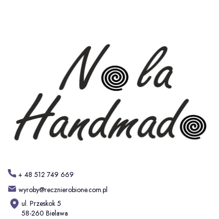
+ 48 512 749 669
wyroby@recznierobione.com.pl
ul. Przeskok 5
58-260 Bielawa