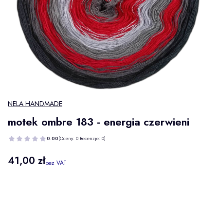
NELA HANDMADE
motek ombre 183 - energia czerwieni
0.00
(Oceny: 0 Recenzje: 0)
Cena
41,00 zł
bez VAT
Wybierz wariant produktu:
Poszczególne warianty mogą różnić się ceną