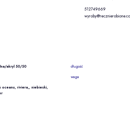
512749669
wyroby@recznierobione.co
na/akryl 50/50
długość
waga
ń oceanu, riviera,, niebieski,
er