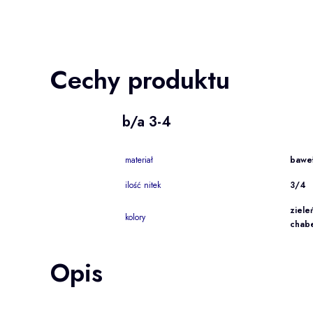
Cechy produktu
b/a 3-4
materiał
baweł
ilość nitek
3/4
ziele
kolory
chab
Opis