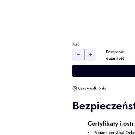
nakręć odwrotnie
Opcjonalne
tam i z powrotem
Opcjonalne
Wybierz
Ilość
Dostępność:
duża ilość
Czas wysyłki:
5 dni
Bezpieczeńs
Certyfikaty i os
Posiada certyfikat Oeko