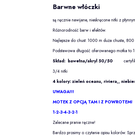
Barwne włóczki
są ręcznie nawijane, nieskręcone nitki z płynn
Różnorodność barw i efektów.
Najlepsze do chust. 1000 m duża chusta, 800
Podstawowa długość oferowanego motka to 
Skład: bawełna/akryl 50/50
certyfi
3/4 nitki
4 kolory: zieleń oceanu, riviera,, niebie
UWAGA!!!
MOTEK Z OPCJĄ TAM I Z POWROTEM!
1-2-3-4-3-2-1
Zalecane pranie ręczne!
Bardzo prosimy o czytanie opisu kolorów. Sprz