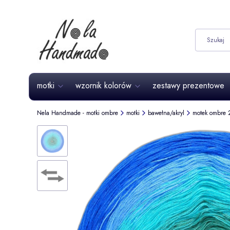
motki
wzornik kolorów
zestawy prezentowe
Nela Handmade - motki ombre
motki
bawełna/akryl
motek ombre 2