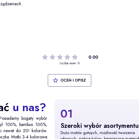
rządzeniach.
0.00
Liczba ocen: 0
OCEŃ I OPISZ
wać
u nas?
01
 Posiadamy bogaty wybór
kryl 100%, bambus 100%,
Szeroki wybór asortymentu
ki nawet do 20! kolorów.
Dużo motów gotoych, możliwość tworzenia
eczka. Motki 3-4 kolorowe
własnych, piękne kolory, bezpieczne materiał