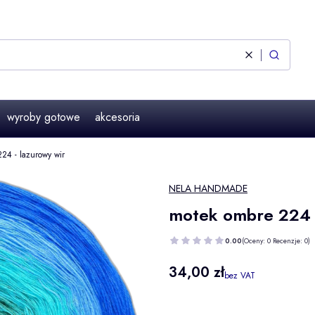
Wyczyść
Szukaj
wyroby gotowe
akcesoria
24 - lazurowy wir
NELA HANDMADE
motek ombre 224 -
0.00
(Oceny: 0 Recenzje: 0)
Cena
34,00 zł
bez VAT
Wybierz wariant produktu: