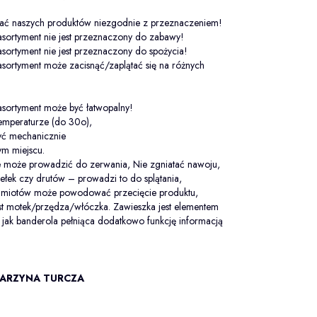
wać naszych produktów niezgodnie z przeznaczeniem!
sortyment nie jest przeznaczony do zabawy!
sortyment nie jest przeznaczony do spożycia!
sortyment może zacisnąć/zaplątać się na różnych
.
asortyment może być łatwopalny!
temperaturze (do 30o),
zyć mechanicznie
m miejscu.
 może prowadzić do zerwania, Nie zgniatać nawoju,
dełek czy drutów – prowadzi to do splątania,
edmiotów może powodować przecięcie produktu,
st motek/przędza/włóczka. Zawieszka jest elementem
jak banderola pełniąca dodatkowo funkcję informacją
ARZYNA TURCZA