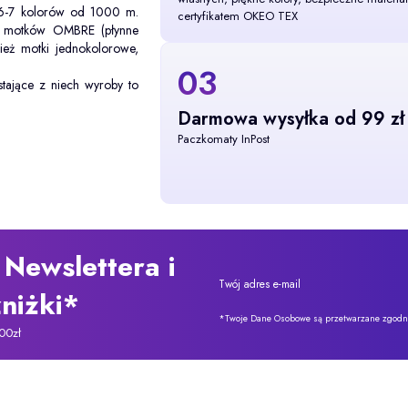
 6-7 kolorów od 1000 m.
certyfikatem OKEO TEX
ch motków OMBRE (płynne
ież motki jednokolorowe,
03
tające z niech wyroby to
Darmowa wysyłka od 99 zł
Paczkomaty InPost
 Newslettera i
Twój adres e-mail
niżki*
*Twoje Dane Osobowe są przetwarzane zgodnie
00zł