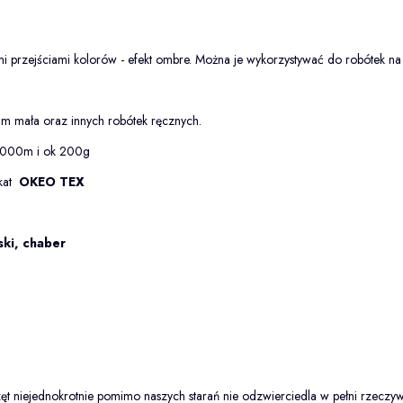
ymi przejściami kolorów - efekt ombre. Można je wykorzystywać do robótek na 
 m mała oraz innych robótek ręcznych.
1000m i ok 200g
kat
OKEO TEX
ski, chaber
ęt niejednokrotnie pomimo naszych starań nie odzwierciedla w pełni rzeczyw