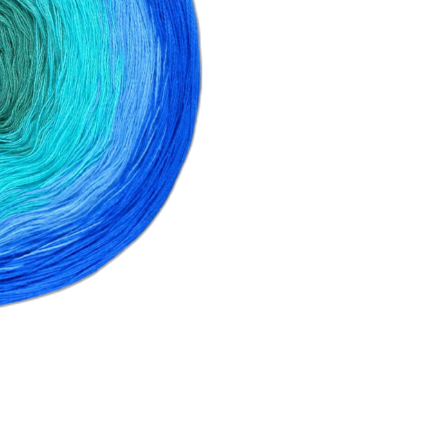
Poszczególne warianty mogą różnić się
*
długość
Wybierz
*
ilość nitek
Wybierz
rodzaj nawinięcia
Opcjonalne
Wybierz
lurex
Opcjonalne
Wybierz
dowijka 300m zewn.
(+10,00 zł)
Opc
dowijka 300m wewn.
(+10,00 zł)
Opc