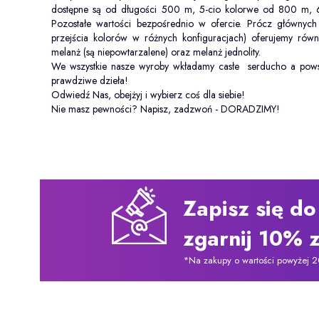
dostępne są od długości 500 m, 5-cio kolorwe od 800 m,
Pozostałe wartości bezpośrednio w ofercie. Prócz główny
przejścia kolorów w różnych konfiguracjach) oferujemy równ
melanż (są niepowtarzalene) oraz melanż jednolity.
We wszystkie nasze wyroby wkładamy casłe serducho a pows
prawdziwe dzieła!
Odwiedź Nas, obejżyj i wybierz coś dla siebie!
Nie masz pewności? Napisz, zadzwoń - DORADZIMY!
Zapisz się do
zgarnij 10% z
*Na zakupy o wartości powyżej 2