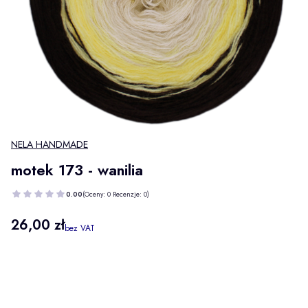
NELA HANDMADE
motek 173 - wanilia
0.00
(Oceny: 0 Recenzje: 0)
Cena
26,00 zł
bez VAT
Wybierz wariant produktu:
Poszczególne warianty mogą różnić się ceną