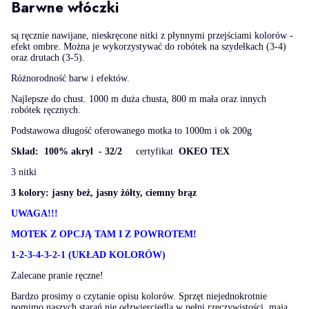
Barwne włóczki
są ręcznie nawijane, nieskręcone nitki z płynnymi przejściami kolorów -
efekt ombre. Można je wykorzystywać do robótek na szydełkach (3-4)
oraz drutach (3-5).
Różnorodność barw i efektów.
Najlepsze do chust. 1000 m duża chusta, 800 m mała oraz innych
robótek ręcznych.
Podstawowa długość oferowanego motka to 1000m i ok 200g
Skład: 100% akryl - 32/2
certyfikat
OKEO TEX
3 nitki
3 kolory: jasny beż, jasny żółty, ciemny brąz
UWAGA!!!
MOTEK Z OPCJĄ TAM I Z POWROTEM!
1-2-3-4-3-2-1 (UKŁAD KOLORÓW)
Zalecane pranie ręczne!
Bardzo prosimy o czytanie opisu kolorów. Sprzęt niejednokrotnie
pomimo naszych starań nie odzwierciedla w pełni rzeczywistości, mają