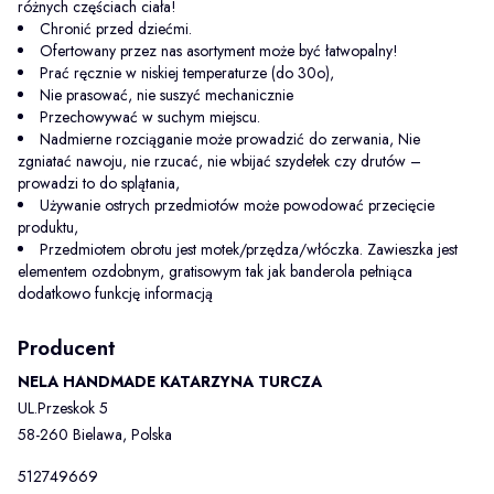
różnych częściach ciała!
Chronić przed dziećmi.
Ofertowany przez nas asortyment może być łatwopalny!
Prać ręcznie w niskiej temperaturze (do 30o),
Nie prasować, nie suszyć mechanicznie
Przechowywać w suchym miejscu.
Nadmierne rozciąganie może prowadzić do zerwania, Nie
zgniatać nawoju, nie rzucać, nie wbijać szydełek czy drutów –
prowadzi to do splątania,
Używanie ostrych przedmiotów może powodować przecięcie
produktu,
Przedmiotem obrotu jest motek/przędza/włóczka. Zawieszka jest
elementem ozdobnym, gratisowym tak jak banderola pełniąca
dodatkowo funkcję informacją
Producent
NELA HANDMADE KATARZYNA TURCZA
UL.Przeskok 5
58-260 Bielawa, Polska
512749669