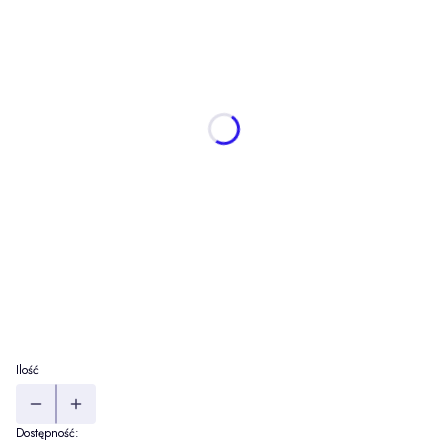
*
długość
Wybierz
rodzaj nawinięcia
Opcjonalne
Wybierz
lurex
Opcjonalne
Wybierz
dowijka 300m zewn.
(+10,00 zł)
Opcjonalne
dowijka 300m wewn.
(+10,00 zł)
Opcjonalne
nakręć odwrotnie
Opcjonalne
Ilość
Dostępność: