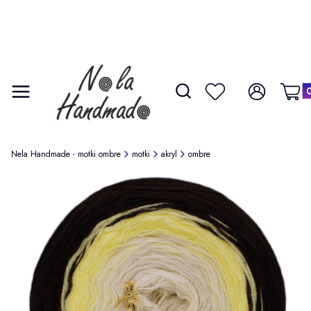
Produ
Otwórz wyszukiwarkę
Szukaj
Menu
Ulubione
Zaloguj się
Koszy
Nela Handmade - motki ombre
motki
akryl
ombre