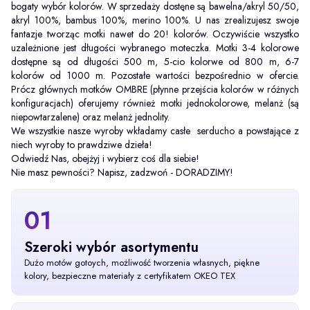
bogaty wybór kolorów. W sprzedaży dostęne są bawelna/akryl 50/50,
akryl 100%, bambus 100%, merino 100%. U nas zrealizujesz swoje
fantazje tworząc motki nawet do 20! kolorów. Oczywiście wszystko
uzależnione jest długości wybranego moteczka. Motki 3-4 kolorowe
dostępne są od długości 500 m, 5-cio kolorwe od 800 m, 6-7
kolorów od 1000 m. Pozostałe wartości bezpośrednio w ofercie.
Prócz głównych motków OMBRE (płynne przejścia kolorów w różnych
konfiguracjach) oferujemy również motki jednokolorowe, melanż (są
niepowtarzalene) oraz melanż jednolity.
We wszystkie nasze wyroby wkładamy casłe serducho a powstające z
niech wyroby to prawdziwe dzieła!
Odwiedź Nas, obejżyj i wybierz coś dla siebie!
Nie masz pewności? Napisz, zadzwoń - DORADZIMY!
01
Szeroki wybór asortymentu
Dużo motów gotoych, możliwość tworzenia własnych, piękne
kolory, bezpieczne materiały z certyfikatem OKEO TEX