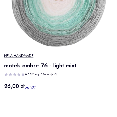
NELA HANDMADE
motek ombre 76 - light mint
0.00
(Oceny: 0 Recenzje: 0)
Cena
26,00 zł
bez VAT
Wybierz wariant produktu:
Poszczególne warianty mogą różnić się ceną