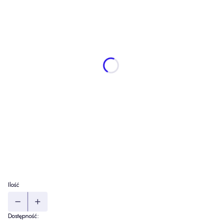
*
długość
Wybierz
rodzaj nawinięcia
Opcjonalne
Wybierz
lurex
Opcjonalne
Wybierz
dowijka 300m zewn.
(+10,00 zł)
Opcjonalne
dowijka 300m wewn.
(+10,00 zł)
Opcjonalne
nakręć odwrotnie
Opcjonalne
Ilość
Dostępność: