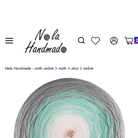
Produ
Otwórz wyszukiwarkę
Szukaj
Menu
Ulubione
Zaloguj się
Koszy
Nela Handmade - motki ombre
motki
akryl
ombre