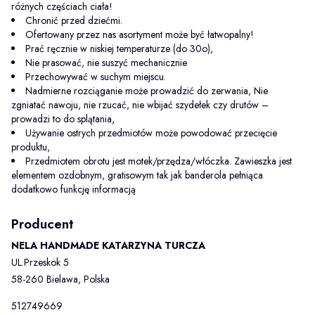
różnych częściach ciała!
Chronić przed dziećmi.
Ofertowany przez nas asortyment może być łatwopalny!
Prać ręcznie w niskiej temperaturze (do 30o),
Nie prasować, nie suszyć mechanicznie
Przechowywać w suchym miejscu.
Nadmierne rozciąganie może prowadzić do zerwania, Nie
zgniatać nawoju, nie rzucać, nie wbijać szydełek czy drutów –
prowadzi to do splątania,
Używanie ostrych przedmiotów może powodować przecięcie
produktu,
Przedmiotem obrotu jest motek/przędza/włóczka. Zawieszka jest
elementem ozdobnym, gratisowym tak jak banderola pełniąca
dodatkowo funkcję informacją
Producent
NELA HANDMADE KATARZYNA TURCZA
UL.Przeskok 5
58-260 Bielawa, Polska
512749669