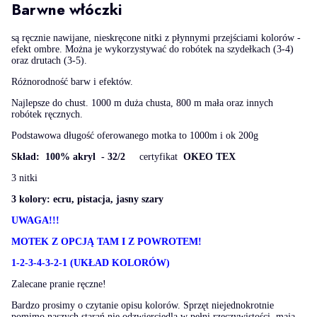
Barwne włóczki
są ręcznie nawijane, nieskręcone nitki z płynnymi przejściami kolorów -
efekt ombre. Można je wykorzystywać do robótek na szydełkach (3-4)
oraz drutach (3-5).
Różnorodność barw i efektów.
Najlepsze do chust. 1000 m duża chusta, 800 m mała oraz innych
robótek ręcznych.
Podstawowa długość oferowanego motka to 1000m i ok 200g
Skład: 100% akryl - 32/2
certyfikat
OKEO TEX
3 nitki
3 kolory: ecru, pistacja, jasny szary
UWAGA!!!
MOTEK Z OPCJĄ TAM I Z POWROTEM!
1-2-3-4-3-2-1 (UKŁAD KOLORÓW)
Zalecane pranie ręczne!
Bardzo prosimy o czytanie opisu kolorów. Sprzęt niejednokrotnie
pomimo naszych starań nie odzwierciedla w pełni rzeczywistości, mają