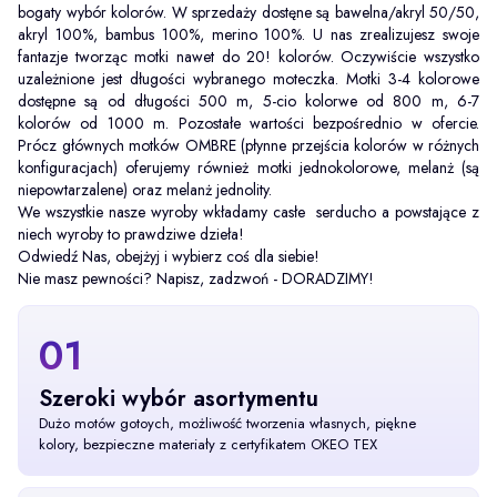
bogaty wybór kolorów. W sprzedaży dostęne są bawelna/akryl 50/50,
akryl 100%, bambus 100%, merino 100%. U nas zrealizujesz swoje
fantazje tworząc motki nawet do 20! kolorów. Oczywiście wszystko
uzależnione jest długości wybranego moteczka. Motki 3-4 kolorowe
dostępne są od długości 500 m, 5-cio kolorwe od 800 m, 6-7
kolorów od 1000 m. Pozostałe wartości bezpośrednio w ofercie.
Prócz głównych motków OMBRE (płynne przejścia kolorów w różnych
konfiguracjach) oferujemy również motki jednokolorowe, melanż (są
niepowtarzalene) oraz melanż jednolity.
We wszystkie nasze wyroby wkładamy casłe serducho a powstające z
niech wyroby to prawdziwe dzieła!
Odwiedź Nas, obejżyj i wybierz coś dla siebie!
Nie masz pewności? Napisz, zadzwoń - DORADZIMY!
01
Szeroki wybór asortymentu
Dużo motów gotoych, możliwość tworzenia własnych, piękne
kolory, bezpieczne materiały z certyfikatem OKEO TEX