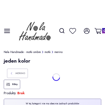
Produ
Otwórz wyszukiwarkę
Szukaj
Menu
Ulubione
Zaloguj się
Koszy
Nela Handmade - motki ombre
motki
merino
jeden kolor
MERINO
Filtry
Produkty:
Brak
Lista produktów
W tej kategorii nie ma obecnie żadnych produktów