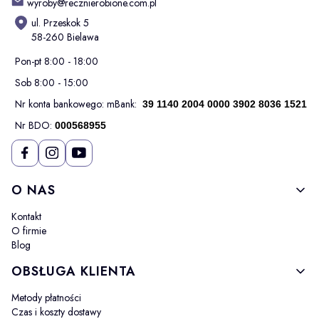
wyroby@recznierobione.com.pl
ul. Przeskok 5
58-260 Bielawa
Pon-pt 8:00 - 18:00
Sob 8:00 - 15:00
Nr konta bankowego: mBank:
39 1140 2004 0000 3902 8036 1521
Nr BDO:
000568955
Linki w stopce
O NAS
Kontakt
O firmie
Blog
OBSŁUGA KLIENTA
Metody płatności
Czas i koszty dostawy