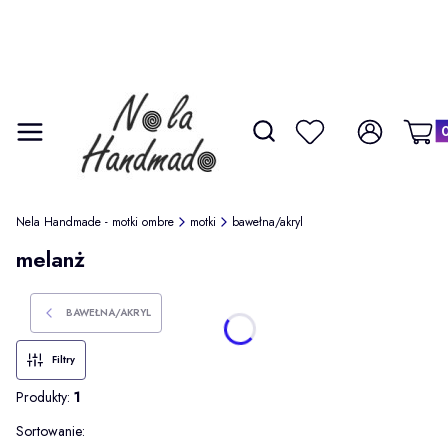
Produ
Otwórz wyszukiwarkę
Szukaj
Menu
Ulubione
Zaloguj się
Koszy
Nela Handmade - motki ombre
motki
bawełna/akryl
melanż
BAWEŁNA/AKRYL
Filtry
Produkty:
1
Lista produktów
Sortowanie: