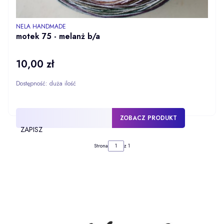
PRODUCENT
NELA HANDMADE
motek 75 - melanż b/a
10,00 zł
Cena
Dostępność:
duża ilość
ZOBACZ PRODUKT
ZAPISZ
Strona
z 1