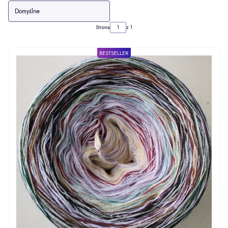
Domyślne
Strona
z 1
BESTSELLER